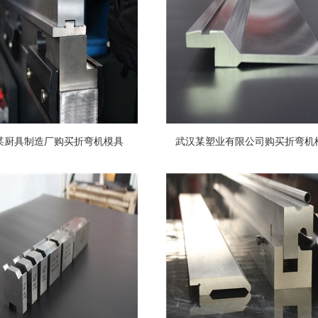
某厨具制造厂购买折弯机模具
武汉某塑业有限公司购买折弯机