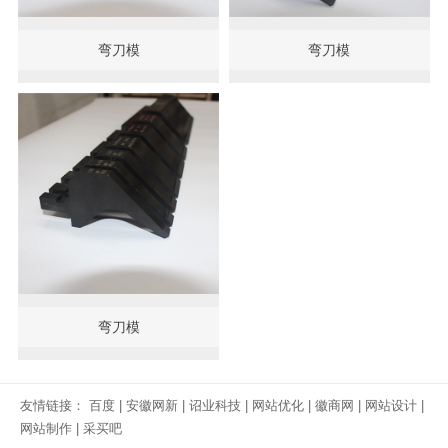
弯刀模
弯刀模
弯刀模
友情链接：
百度
|
安徽网新
|
诏业科技
|
网站优化
|
徽商网
|
网站设计
|
网站制作
|
采买吧